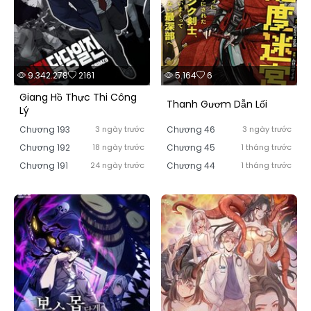
9.342.278
2161
5.164
6
Giang Hồ Thực Thi Công
Thanh Gươm Dẫn Lối
Lý
Chương 193
3 ngày trước
Chương 46
3 ngày trước
Chương 192
18 ngày trước
Chương 45
1 tháng trước
Chương 191
24 ngày trước
Chương 44
1 tháng trước