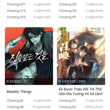
Chương 477
2 ngày trước
Chương 133
2 ngày trước
Chương 476
7 ngày trước
Chương 132
2 ngày trước
Chương 475
9 ngày trước
Chương 131
9 ngày trước
60.562
57
2.871.726
2100
Kẻ Được Triệu Hồi Tới Thế
Beastly Things
Giới Giả Tưởng Vô Số Lần!!
Chương 81
2 ngày trước
Chương 53
2 ngày trước
Chương 80
12 ngày trước
Chương 52
4 tháng trước