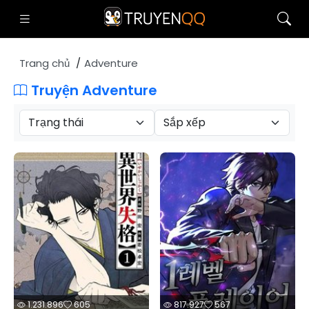
Trang chủ
Adventure
Truyện Adventure
1.231.896
605
817.927
567