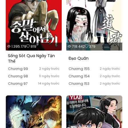
1.395.179
819
718.442
379
Sống Sót Qua Ngày Tận
Đạo Quân
Thế
Chương 99
2 ngày trước
Chương 155
2 ngày trước
Chương 98
11 ngày trước
Chương 154
2 ngày trước
Chương 97
14 ngày trước
Chương 153
2 ngày trước