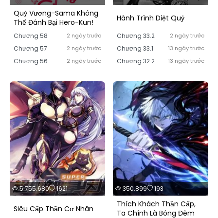
Quỷ Vương-Sama Không
Hành Trình Diệt Quỷ
Thể Đánh Bại Hero-Kun!
Chương 58
2 ngày trước
Chương 33.2
2 ngày trước
Chương 57
2 ngày trước
Chương 33.1
13 ngày trước
Chương 56
2 ngày trước
Chương 32.2
13 ngày trước
5.755.680
1621
350.899
193
Thích Khách Thần Cấp,
Siêu Cấp Thần Cơ Nhân
Ta Chính Là Bóng Đêm