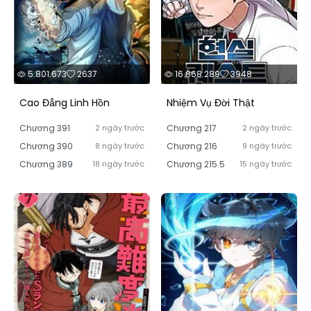
5.801.673
2637
16.868.289
3948
Cao Đẳng Linh Hồn
Nhiệm Vụ Đời Thật
Chương 391
2 ngày trước
Chương 217
2 ngày trước
Chương 390
8 ngày trước
Chương 216
9 ngày trước
Chương 389
18 ngày trước
Chương 215.5
15 ngày trước