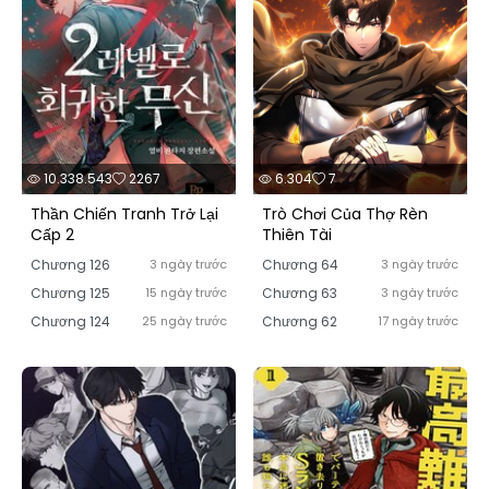
10.338.543
2267
6.304
7
Thần Chiến Tranh Trở Lại
Trò Chơi Của Thợ Rèn
Cấp 2
Thiên Tài
Chương 126
3 ngày trước
Chương 64
3 ngày trước
Chương 125
15 ngày trước
Chương 63
3 ngày trước
Chương 124
25 ngày trước
Chương 62
17 ngày trước