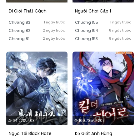
Dị Giới Thất Cách
Người Chơi Cấp 1
Chương 83
1 ngày trước
Chương 155
1 ngày trước
Chương 82
2 ngày trước
Chương 154
8 ngày trước
Chương 81
2 ngày trước
Chương 153
8 ngày trước
64.270
63
169.785
207
Ngục Tối Black Haze
Kẻ Giết Anh Hùng