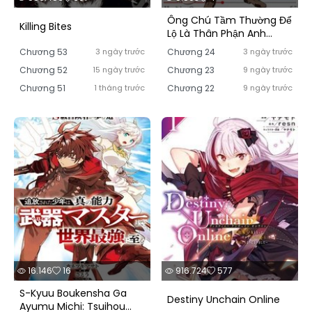
Ông Chú Tầm Thường Để
Killing Bites
Lộ Là Thân Phận Anh
Hùng
Chương 53
3 ngày trước
Chương 24
3 ngày trước
Chương 52
15 ngày trước
Chương 23
9 ngày trước
Chương 51
1 tháng trước
Chương 22
9 ngày trước
16.146
16
916.724
577
S-Kyuu Boukensha Ga
Destiny Unchain Online
Ayumu Michi: Tsuihou