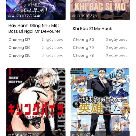
4.173.077
1440
13.898
26
Hãy Hành Động Như Một
Khi Bác Sĩ Mở Hack
Boss Đi Ngài Mr Devourer
Chương 137
3 ngày trước
Chương 80
3 ngày trước
Chương 136
3 ngày trước
Chương 79
3 ngày trước
Chương 135
18 ngày trước
Chương 78
3 ngày trước
556.456
307
5.803
4