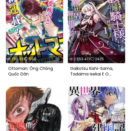
750.331
550
2.553.473
2425
Ottoman: Ông Chồng
Gaikotsu Kishi-Sama,
Quốc Dân
Tadaima Isekai E O
Dekake-Chu