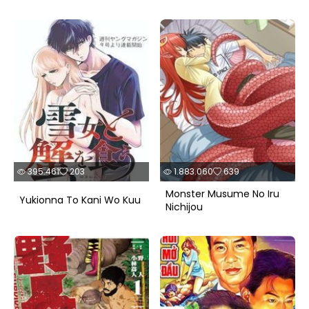
395.461
203
1.883.060
639
Monster Musume No Iru
Yukionna To Kani Wo Kuu
Nichijou