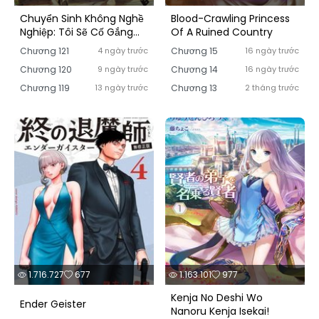
Chuyển Sinh Không Nghề
Blood-Crawling Princess
Nghiệp: Tôi Sẽ Cố Gắng
Of A Ruined Country
Hết Sức Nếu Tôi Đến Thế
Chương 121
4 ngày trước
Chương 15
16 ngày trước
Giới Khác
Chương 120
9 ngày trước
Chương 14
16 ngày trước
Chương 119
13 ngày trước
Chương 13
2 tháng trước
1.716.727
677
1.163.101
977
Kenja No Deshi Wo
Ender Geister
Nanoru Kenja Isekai!