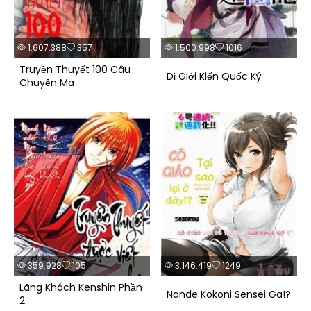
1.607.388
357
1.500.998
1016
Truyền Thuyết 100 Câu
Dị Giới Kiến Quốc Ký
Chuyện Ma
359.928
105
3.146.419
1249
Lãng Khách Kenshin Phần
Nande Kokoni Sensei Ga!?
2