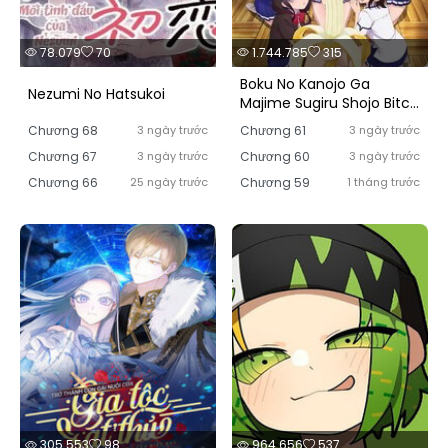
78.079
70
1.744.785
315
Boku No Kanojo Ga
Nezumi No Hatsukoi
Majime Sugiru Shojo Bitch
Na Ken
Chương 68
3 ngày trước
Chương 61
3 ngày trước
Chương 67
3 ngày trước
Chương 60
3 ngày trước
Chương 66
25 ngày trước
Chương 59
1 tháng trước
305.553
98
964.656
537