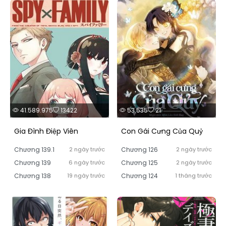
41.589.975
13422
53.535
21
Gia Đình Điệp Viên
Con Gái Cưng Của Quỷ
Chương 139.1
2 ngày trước
Chương 126
2 ngày trước
Chương 139
6 ngày trước
Chương 125
2 ngày trước
Chương 138
19 ngày trước
Chương 124
1 tháng trước