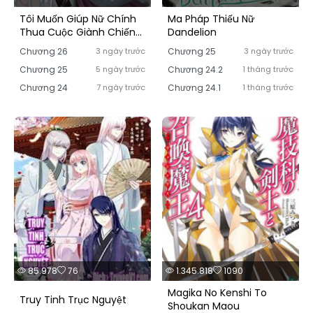
Tôi Muốn Giúp Nữ Chính
Ma Pháp Thiếu Nữ
Thua Cuộc Giành Chiến
Dandelion
Thắng
Chương 26
3 ngày trước
Chương 25
3 ngày trước
Chương 25
5 ngày trước
Chương 24.2
1 tháng trước
Chương 24
7 ngày trước
Chương 24.1
1 tháng trước
85.978
76
1.345.818
1090
Magika No Kenshi To
Truy Tinh Trục Nguyệt
Shoukan Maou