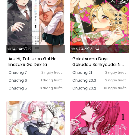
14.346
12
97.422
354
Aru Hi, Totsuzen Gal No
Gokutsuma Days:
Iinazuke Ga Dekita
Gokudou Sankyoudai Ni
Semaretemasu
Chương 7
2 ngày trước
Chương 21
2 ngày trước
Chương 6
1 tháng trước
Chương 20.3
2 ngày trước
Chương 5
8 tháng trước
Chương 20.2
10 ngày trước