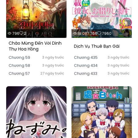
796
2
16.087.766
7960
Chào Mừng Đến Với Dinh
Dịch Vụ Thuê Bạn Gái
Thự Hoa Hồng
Chương 59
3 ngày trước
Chương 435
3 ngày trước
Chương 58
3 ngày trước
Chương 434
3 ngày trước
Chương 57
27 ngày trước
Chương 433
3 ngày trước