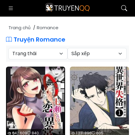
Trang chủ
Romance
Truyện Romance
642.609
840
1.231.896
605