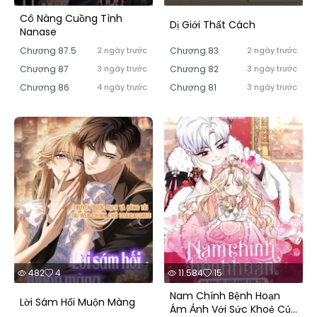
Cô Nàng Cuồng Tình
Dị Giới Thất Cách
Nanase
Chương 87.5
2 ngày trước
Chương 83
2 ngày trước
Chương 87
3 ngày trước
Chương 82
3 ngày trước
Chương 86
4 ngày trước
Chương 81
3 ngày trước
482
4
11.584
15
Nam Chính Bệnh Hoạn
Lời Sám Hối Muộn Màng
Ám Ảnh Với Sức Khoẻ Của