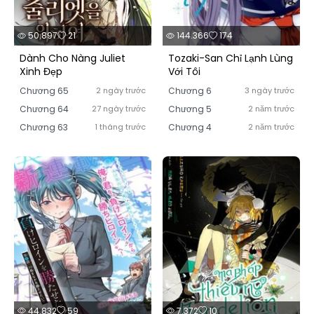
50.897
21
144.366
174
Dành Cho Nàng Juliet
Tozaki-San Chỉ Lạnh Lùng
Xinh Đẹp
Với Tôi
Chương 65
2 ngày trước
Chương 6
3 ngày trước
Chương 64
27 ngày trước
Chương 5
2 năm trước
Chương 63
1 tháng trước
Chương 4
2 năm trước
44.832
59
7.372
10