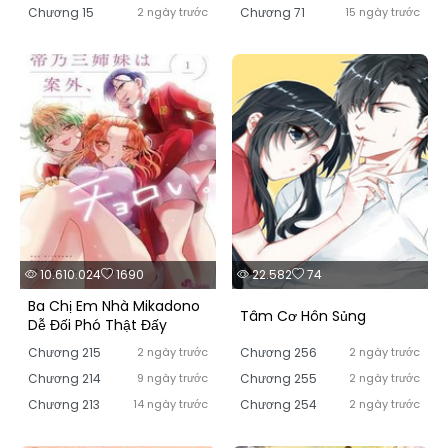
Chương 15
2 ngày trước
Chương 71
15 ngày trước
10.610.024
1690
22.582
74
Ba Chị Em Nhà Mikadono
Tâm Cơ Hôn Sủng
Dễ Đối Phó Thật Đấy
Chương 215
2 ngày trước
Chương 256
2 ngày trước
Chương 214
9 ngày trước
Chương 255
2 ngày trước
Chương 213
14 ngày trước
Chương 254
2 ngày trước