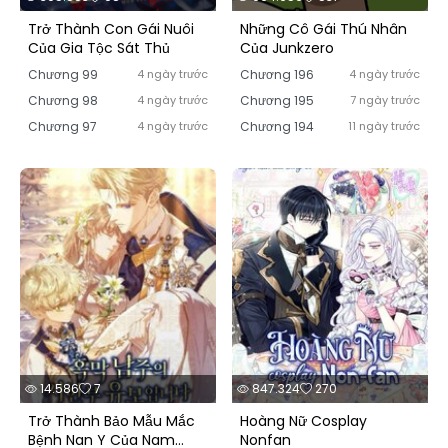
Trở Thành Con Gái Nuôi
Những Cô Gái Thú Nhân
Của Gia Tộc Sát Thủ
Của Junkzero
Chương 99
4 ngày trước
Chương 196
4 ngày trước
Chương 98
4 ngày trước
Chương 195
7 ngày trước
Chương 97
4 ngày trước
Chương 194
11 ngày trước
14.586
7
847.324
270
Trở Thành Bảo Mẫu Mắc
Hoàng Nữ Cosplay
Bệnh Nan Y Của Nam
Nonfan