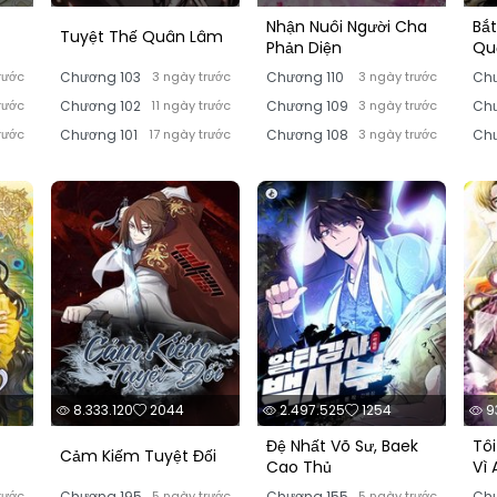
Nhận Nuôi Người Cha
Bắ
Tuyệt Thế Quân Lâm
Phản Diện
Qu
rước
Chương 103
3 ngày trước
Chương 110
3 ngày trước
Chư
rước
Chương 102
11 ngày trước
Chương 109
3 ngày trước
Chư
rước
Chương 101
17 ngày trước
Chương 108
3 ngày trước
Chư
8.333.120
2044
2.497.525
1254
9
Đệ Nhất Võ Sư, Baek
Tôi
Cảm Kiếm Tuyệt Đối
Cao Thủ
Vì
rước
Chương 195
5 ngày trước
Chương 155
5 ngày trước
Chư