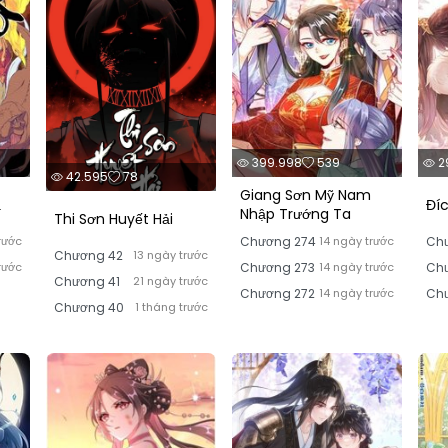
399.998
539
2
42.595
78
Giang Sơn Mỹ Nam
ạ
Đí
Nhập Trướng Ta
Thi Sơn Huyết Hải
rước
Chương 274
14 ngày trước
Ch
Chương 42
13 ngày trước
rước
Chương 273
14 ngày trước
Ch
Chương 41
21 ngày trước
Chương 272
14 ngày trước
Chư
Chương 40
1 tháng trước