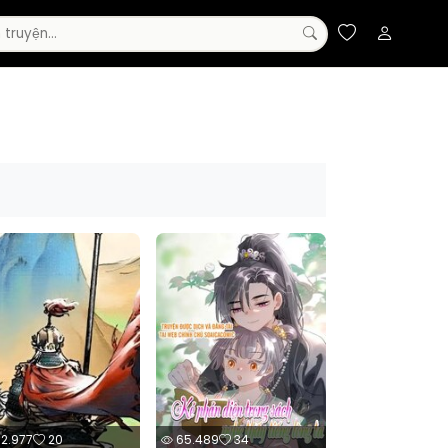
Truyện Màu
Đam Mỹ
Horror
Manhwa
Webtoon
Supernatural
Huyền Huyễn
Cổ Đại
Sci-Fi
Ecchi
Mystery
Magic
Gender Bender
Adult
Yaoi
Anime
Military
32.977
20
65.489
34