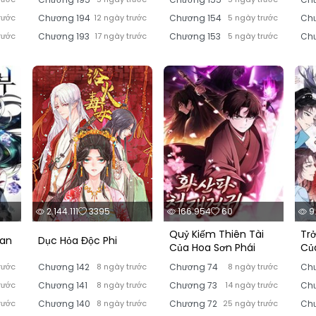
rước
Chương 194
12 ngày trước
Chương 154
5 ngày trước
Ch
rước
Chương 193
17 ngày trước
Chương 153
5 ngày trước
Ch
2.144.111
3395
166.954
60
9
Quỷ Kiếm Thiên Tài
Tr
ian
Dục Hỏa Độc Phi
Của Hoa Sơn Phái
Củ
rước
Chương 142
8 ngày trước
Chương 74
8 ngày trước
Ch
rước
Chương 141
8 ngày trước
Chương 73
14 ngày trước
Ch
rước
Chương 140
8 ngày trước
Chương 72
25 ngày trước
Chư