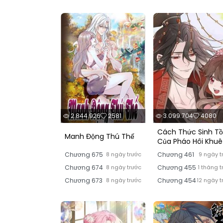
2.844.926
2581
3.099.704
4080
Cách Thức Sinh T
Manh Động Thú Thế
Của Pháo Hôi Khuê
Chương 675
8 ngày trước
Chương 461
9 ngày t
Chương 674
8 ngày trước
Chương 455
1 tháng t
Chương 673
8 ngày trước
Chương 454
12 ngày t