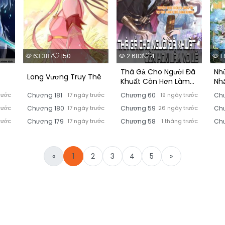
63.387
150
2.683
4
1.
Thà Gả Cho Người Đã
Nh
Long Vương Truy Thê
Khuất Còn Hơn Làm
Nh
Vợ Lẽ
Tôi
rước
Chương 181
17 ngày trước
Chương 60
19 ngày trước
Ch
rước
Chương 180
17 ngày trước
Chương 59
26 ngày trước
Ch
rước
Chương 179
17 ngày trước
Chương 58
1 tháng trước
Chư
«
1
2
3
4
5
»