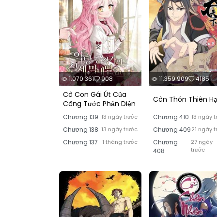
1.070.361
908
11.359.909
4185
Cô Con Gái Út Của
Côn Thôn Thiên H
Công Tước Phản Diện
Chương 139
13 ngày trước
Chương 410
13 ngày t
Chương 138
13 ngày trước
Chương 409
21 ngày t
Chương 137
1 tháng trước
Chương
27 ngày
trước
408