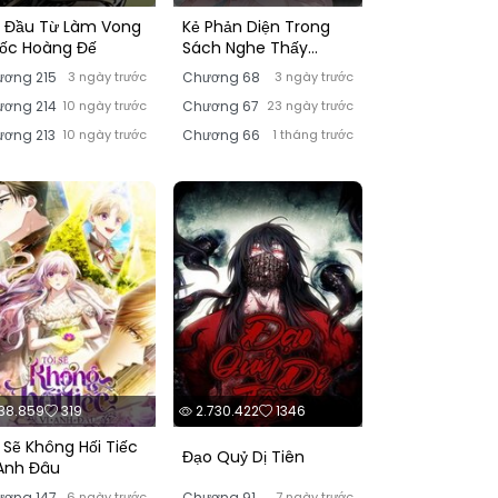
t Đầu Từ Làm Vong
Kẻ Phản Diện Trong
ốc Hoàng Đế
Sách Nghe Thấy
Tiếng Lòng Của Ta
ơng 215
3 ngày trước
Chương 68
3 ngày trước
ơng 214
10 ngày trước
Chương 67
23 ngày trước
ơng 213
10 ngày trước
Chương 66
1 tháng trước
38.859
319
2.730.422
1346
 Sẽ Không Hối Tiếc
Đạo Quỷ Dị Tiên
 Anh Đâu
ơng 147
6 ngày trước
Chương 91
7 ngày trước