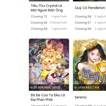
Tiểu Thư Crystal Là
Quý Cô Pendleton
Một Người Đàn Ông
Chương 70
1 ngày trước
Chương 58
2 ngày t
Chương 69
2 tháng trước
Chương 57
2 ngày t
Chương 68
1 ngày trước
Chương 56
2 ngày t
35.904.496
6100
1.694.482
414
Đồ Đệ Của Ta Đều Là
Serena
Đại Phản Phái
Chương 543
4 ngày trước
Chương 136
5 ngày t