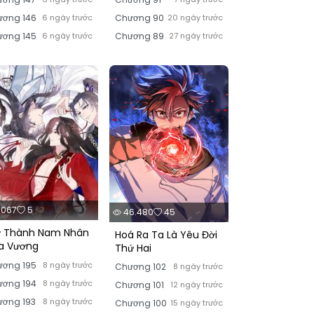
ương 146
6 ngày trước
Chương 90
20 ngày trước
ương 145
6 ngày trước
Chương 89
27 ngày trước
.067
5
46.480
45
ở Thành Nam Nhân
Hoá Ra Ta Là Yêu Đời
a Vương
Thứ Hai
ương 195
8 ngày trước
Chương 102
8 ngày trước
ương 194
8 ngày trước
Chương 101
12 ngày trước
ơng 193
8 ngày trước
Chương 100
15 ngày trước