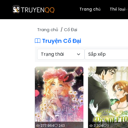
Trang chủ
Thể loại
Trang chủ
Cổ Đại
Action
Adventure
Truyện Cổ Đại
Romance
Yuri
Comedy
Seinen
Shounen
Martial Arts
Historical
Chuyển Sinh
Harem
Tragedy
Detective
Shoujo
One Shot
Comic
Mature
Shoujo Ai
277.964
243
3.304
1