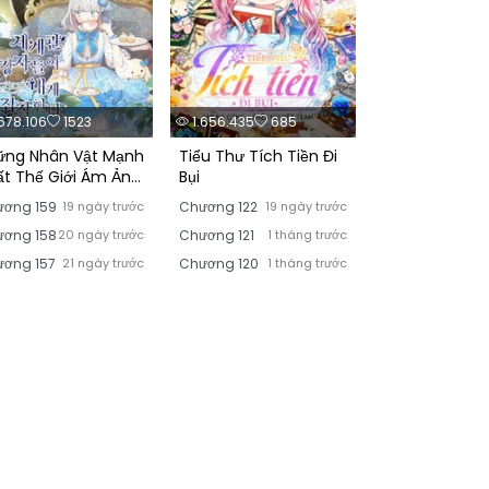
678.106
1523
1.656.435
685
ững Nhân Vật Mạnh
Tiểu Thư Tích Tiền Đi
ất Thế Giới Ám Ảnh
Bụi
ương 159
19 ngày trước
Chương 122
19 ngày trước
ương 158
20 ngày trước
Chương 121
1 tháng trước
ơng 157
21 ngày trước
Chương 120
1 tháng trước