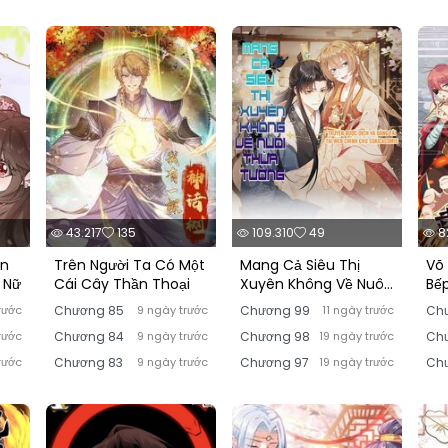
43.217
135
109.310
49
82
ồn
Trên Người Ta Có Một
Mang Cả Siêu Thị
Võ
 Nữ
Cái Cây Thần Thoại
Xuyên Không Về Nuôi
Bế
Thừa Tướng
rước
Chương 85
9 ngày trước
Chương 99
11 ngày trước
Ch
rước
Chương 84
9 ngày trước
Chương 98
19 ngày trước
Chư
rước
Chương 83
9 ngày trước
Chương 97
19 ngày trước
Ch