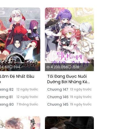
4.611
394
4.230.056
1518
 Lâm Đệ Nhất Đầu
Tôi Đang Được Nuôi
p
Dưỡng Bởi Những Kẻ
Phản Diện
ương 82
12 ngày trước
Chương 147
13 ngày trước
ơng 81
12 ngày trước
Chương 146
19 ngày trước
ương 80
7 tháng trước
Chương 145
19 ngày trước