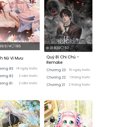
99.574
195
31.820
52
Quỷ Bí Chi Chủ -
ch Nữ Vi Mưu
Remake
ương 83
14 ngày trước
Chương 23
15 ngày trước
ương 82
2 năm trước
Chương 22
1 tháng trước
ơng 81
2 năm trước
Chương 21
2 tháng trước