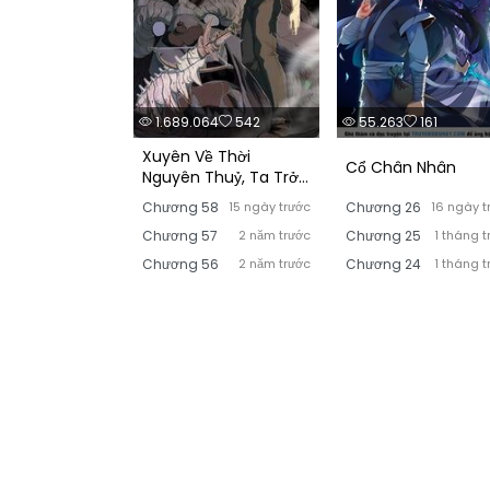
1.689.064
542
55.263
161
Xuyên Về Thời
Cổ Chân Nhân
Nguyên Thuỷ, Ta Trở
Thành Bá Chủ Một
Chương 58
15 ngày trước
Chương 26
16 ngày t
Phương
Chương 57
2 năm trước
Chương 25
1 tháng t
Chương 56
2 năm trước
Chương 24
1 tháng t