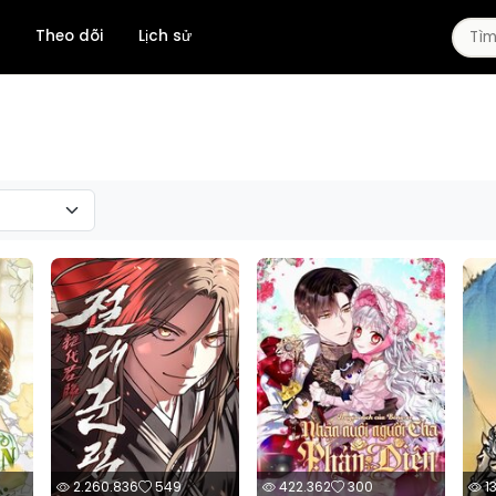
Theo dõi
Lịch sử
Fantasy
Manhua
Ngôn Tình
Drama
Sports
School Life
Slice Of Life
Xuyên Không
Manga
Psychological
Isekai
Trọng Sinh
Demons
Josei
Shounen Ai
Smut
Mafia
Doujinshi
2.260.836
549
422.362
300
1