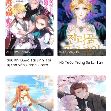
711.327
1345
47.723
16
Sau Khi Được Tái Sinh, Tôi
Nữ Tước Trong Sự Lụi Tàn
Bị Kéo Vào Game Otome
Với Vai Trò Nữ Ác Nhân Và
Bị Gắn Toàn Flag Đen...