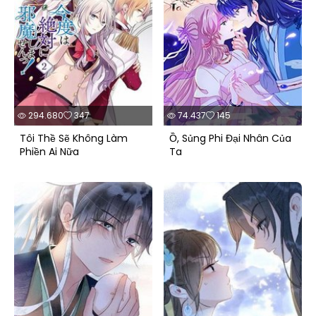
294.680
347
74.437
145
Tôi Thề Sẽ Không Làm
Ồ, Sủng Phi Đại Nhân Của
Phiền Ai Nữa
Ta