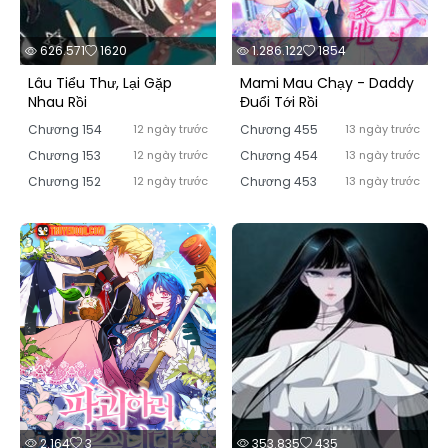
626.571
1620
1.286.122
1854
Lâu Tiểu Thư, Lại Gặp
Mami Mau Chạy - Daddy
Nhau Rồi
Đuổi Tới Rồi
Chương 154
12 ngày trước
Chương 455
13 ngày trước
Chương 153
12 ngày trước
Chương 454
13 ngày trước
Chương 152
12 ngày trước
Chương 453
13 ngày trước
2.164
3
353.835
435