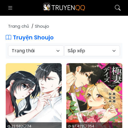
Trang chủ
Shoujo
Truyện Shoujo
22.582
74
97.422
354