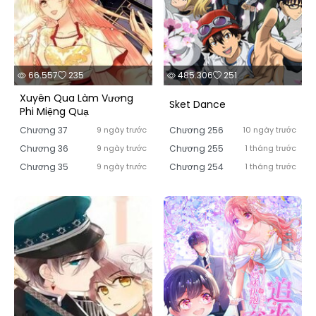
66.557
235
485.306
251
Xuyên Qua Làm Vương
Sket Dance
Phi Miệng Quạ
Chương 37
9 ngày trước
Chương 256
10 ngày trước
Chương 36
9 ngày trước
Chương 255
1 tháng trước
Chương 35
9 ngày trước
Chương 254
1 tháng trước