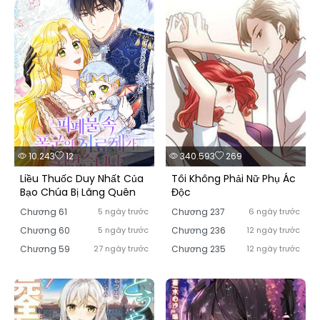
10.243
12
340.593
269
Liều Thuốc Duy Nhất Của
Tôi Không Phải Nữ Phụ Ác
Bạo Chúa Bị Lãng Quên
Độc
Chương 61
5 ngày trước
Chương 237
6 ngày trước
Chương 60
5 ngày trước
Chương 236
12 ngày trước
Chương 59
27 ngày trước
Chương 235
12 ngày trước