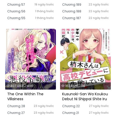
Chương 57
19 ngày trước
Chương 189
22 ngày trước
Chương 56
1 tháng trước
Chương 188
22 ngày trước
Chương 55
1 tháng trước
Chương 187
22 ngày trước
407.883
400
162.556
118
The One Within The
Kusunoki-San Wa Koukou
Villainess
Debut Ni Shippai Shite Iru
Chương 28
23 ngày trước
Chương 22
27 ngày trước
Chương 27
23 ngày trước
Chương 21
27 ngày trước