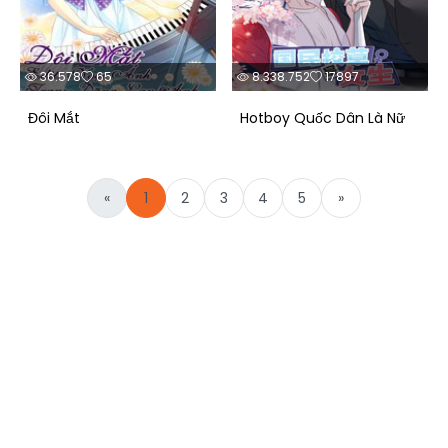
36.578
65
8.338.752
17897
Đôi Mắt
Hotboy Quốc Dân Là Nữ
«
1
2
3
4
5
»
yo88
fb88
kubet
go88
sunwin
hitclub
w88
nổ hũ
789club
socolive
jun88
cakhia tv
rikvip
b52
game bài đổi thưởng
kèo nhà cái
sc88
new88
f168
ok9
okwin
okvip
bong88
xoso66
78win
vin88
8xbet
gavangtv
xx88
xin88
man88
good88
mm88
bin88
rongbachkim
go99
tài xỉu
gg88
alo789
đá gà