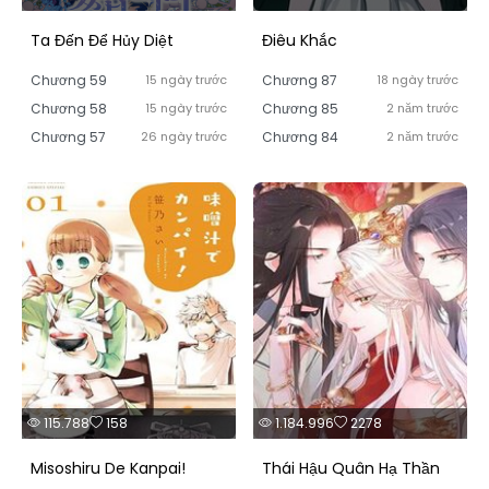
Ta Đến Để Hủy Diệt
Điêu Khắc
Chương 59
15 ngày trước
Chương 87
18 ngày trước
Chương 58
15 ngày trước
Chương 85
2 năm trước
Chương 57
26 ngày trước
Chương 84
2 năm trước
115.788
158
1.184.996
2278
Misoshiru De Kanpai!
Thái Hậu Quân Hạ Thần