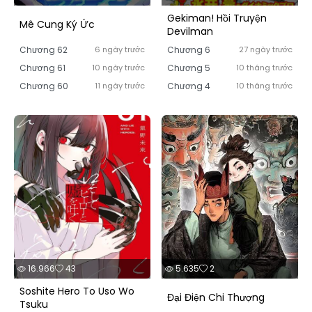
Gekiman! Hồi Truyện
Mê Cung Ký Ức
Devilman
Chương 62
6 ngày trước
Chương 6
27 ngày trước
Chương 61
10 ngày trước
Chương 5
10 tháng trước
Chương 60
11 ngày trước
Chương 4
10 tháng trước
16.966
43
5.635
2
Soshite Hero To Uso Wo
Đại Điện Chi Thượng
Tsuku