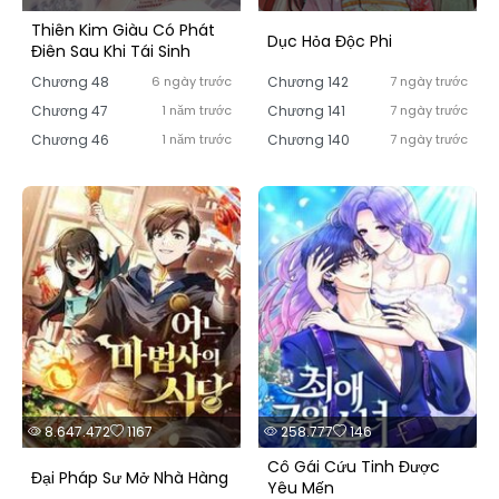
Thiên Kim Giàu Có Phát
Dục Hỏa Độc Phi
Điên Sau Khi Tái Sinh
Chương 48
6 ngày trước
Chương 142
7 ngày trước
Chương 47
1 năm trước
Chương 141
7 ngày trước
Chương 46
1 năm trước
Chương 140
7 ngày trước
8.647.472
1167
258.777
146
Cô Gái Cứu Tinh Được
Đại Pháp Sư Mở Nhà Hàng
Yêu Mến