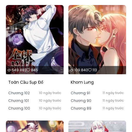
549.883
845
109.840
113
Toàn Cầu Sụp Đổ
Khom Lưng
Chương 102
10 ngày trước
Chương 91
11 ngày trước
Chương 101
10 ngày trước
Chương 90
11 ngày trước
Chương 100
10 ngày trước
Chương 89
11 ngày trước