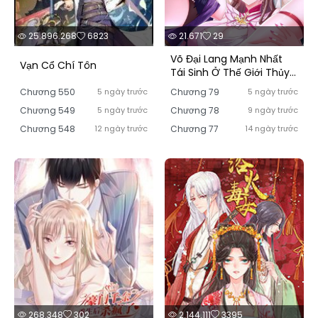
25.896.268
6823
21.671
29
Võ Đại Lang Mạnh Nhất
Vạn Cổ Chí Tôn
Tái Sinh Ở Thế Giới Thủy
Hử
Chương 550
5 ngày trước
Chương 79
5 ngày trước
Chương 549
5 ngày trước
Chương 78
9 ngày trước
Chương 548
12 ngày trước
Chương 77
14 ngày trước
268.348
302
2.144.111
3395