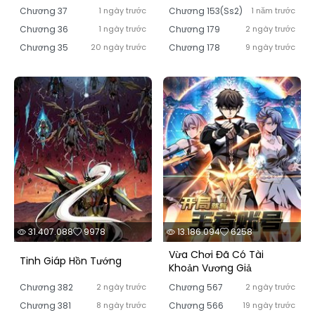
Chính
Chương 37
1 ngày trước
Chương 153(Ss2)
1 năm trước
Chương 36
1 ngày trước
Chương 179
2 ngày trước
Chương 35
20 ngày trước
Chương 178
9 ngày trước
31.407.088
9978
13.186.094
6258
Vừa Chơi Đã Có Tài
Tinh Giáp Hồn Tướng
Khoản Vương Giả
Chương 382
2 ngày trước
Chương 567
2 ngày trước
Chương 381
8 ngày trước
Chương 566
19 ngày trước