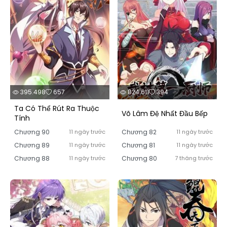
395.498
657
824.611
394
Ta Có Thể Rút Ra Thuộc
Võ Lâm Đệ Nhất Đầu Bếp
Tính
Chương 90
11 ngày trước
Chương 82
11 ngày trước
Chương 89
11 ngày trước
Chương 81
11 ngày trước
Chương 88
11 ngày trước
Chương 80
7 tháng trước