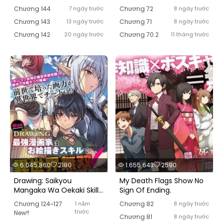
Chương 144
7 ngày trước
Chương 72
8 ngày trước
Chương 143
13 ngày trước
Chương 71
8 ngày trước
Chương 142
20 ngày trước
Chương 70.2
11 tháng trước
6.045.860
2180
1.655.643
2590
Drawing: Saikyou
My Death Flags Show No
Mangaka Wa Oekaki Skill
Sign Of Ending.
De Isekai Musou Suru!
Chương 124~127
1 năm
Chương 82
8 ngày trước
trước
New!!
Chương 81
8 ngày trước