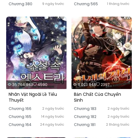
Chương 380
9 ngày trước
Chương 565
1 tháng trước
36.764.943
4590
11.023.948
2397
Nhân Vật Ngoài Lề Tiểu
Bản Chất Của Chuyển
Thuyết
Sinh
Chương 166
2 ngày trước
Chương 183
2 ngày trước
Chương 165
14 ngày trước
Chương 182
2 ngày trước
Chương 164
24 ngày trước
Chương 181
2 tháng trước