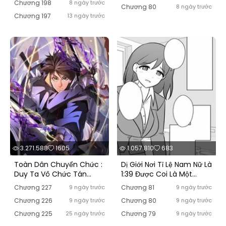
Chương 198
8 ngày trước
Chương 80
8 ngày trước
Chương 197
13 ngày trước
3.271.588
1605
1.057.810
683
Toàn Dân Chuyển Chức :
Dị Giới Nơi Tỉ Lệ Nam Nữ Là
Duy Ta Vô Chức Tán
1:39 Được Coi Là Một
Nhân
Chuyện Bình Thường
Chương 227
9 ngày trước
Chương 81
9 ngày trước
Chương 226
9 ngày trước
Chương 80
9 ngày trước
Chương 225
25 ngày trước
Chương 79
9 ngày trước