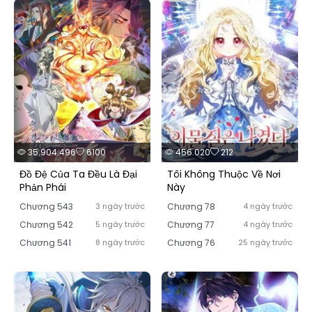
35.904.496
6100
456.020
212
Đồ Đệ Của Ta Đều Là Đại
Tôi Không Thuộc Về Nơi
Phản Phái
Này
Chương 543
3 ngày trước
Chương 78
4 ngày trước
Chương 542
5 ngày trước
Chương 77
4 ngày trước
Chương 541
8 ngày trước
Chương 76
25 ngày trước