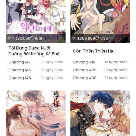
4.230.056
1518
11.359.909
4185
Tôi Đang Được Nuôi
Côn Thôn Thiên Hạ
Dưỡng Bởi Những Kẻ Phản
Diện
Chương 147
12 ngày trước
Chương 410
12 ngày trước
Chương 146
19 ngày trước
Chương 409
20 ngày trước
Chương 145
19 ngày trước
Chương 408
27 ngày trước