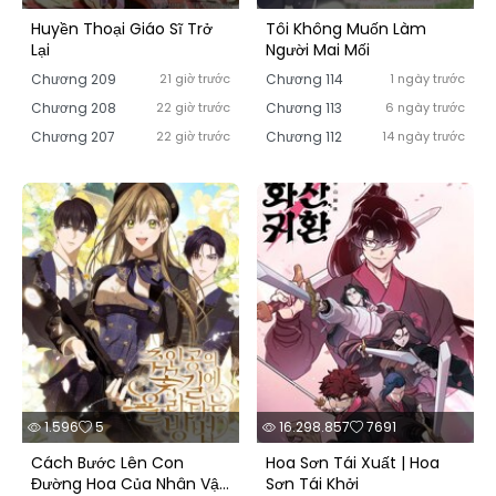
Huyền Thoại Giáo Sĩ Trở
Tôi Không Muốn Làm
Lại
Người Mai Mối
Chương 209
21 giờ trước
Chương 114
1 ngày trước
Chương 208
22 giờ trước
Chương 113
6 ngày trước
Chương 207
22 giờ trước
Chương 112
14 ngày trước
1.596
5
16.298.857
7691
Cách Bước Lên Con
Hoa Sơn Tái Xuất | Hoa
Đường Hoa Của Nhân Vật
Sơn Tái Khởi