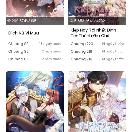
299.574
195
5.653.264
4732
Kiếp Này Tôi Nhất Định
Đích Nữ Vi Mưu
Trở Thành Gia Chủ!
Chương 83
13 ngày trước
Chương 220
14 ngày trước
Chương 82
2 năm trước
Chương 219
14 ngày trước
Chương 81
2 năm trước
Chương 218
14 ngày trước