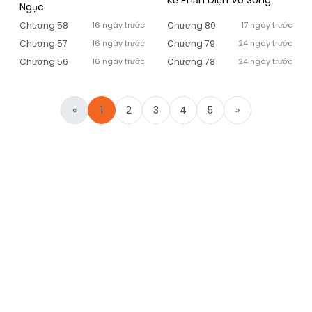
Kẻ Phản Diện Vô Song
Ngục
Chương 58
16 ngày trước
Chương 80
17 ngày trước
Chương 57
16 ngày trước
Chương 79
24 ngày trước
Chương 56
16 ngày trước
Chương 78
24 ngày trước
«
1
2
3
4
5
»
yo88
fb88
kubet
go88
sunwin
hitclub
w88
nổ hũ
789club
socolive
jun88
cakhia tv
rikvip
b52
game bài đổi thưởng
kèo nhà cái
sc88
new88
f168
ok9
okwin
okvip
bong88
xoso66
78win
vin88
8xbet
gavangtv
xx88
xin88
man88
good88
mm88
bin88
rongbachkim
go99
tài xỉu
gg88
alo789
đá gà
7m
net88
gem88
rr88
td88
gemwin
motchill
motphim
kuwin