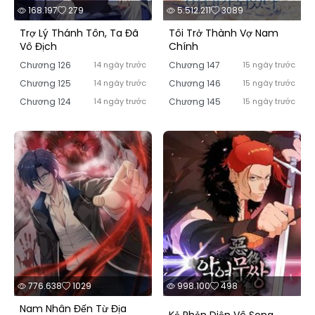
168.197
279
5.512.211
3089
Trợ Lý Thánh Tôn, Ta Đã
Tôi Trở Thành Vợ Nam
Vô Địch
Chính
Chương 126
14 ngày trước
Chương 147
15 ngày trước
Chương 125
14 ngày trước
Chương 146
15 ngày trước
Chương 124
14 ngày trước
Chương 145
15 ngày trước
776.638
1029
998.100
498
Nam Nhân Đến Từ Địa