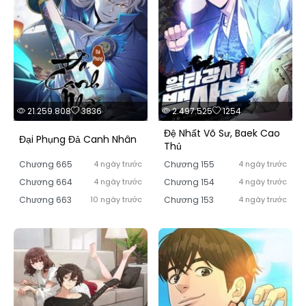
21.259.808
3836
2.497.525
1254
Đệ Nhất Võ Sư, Baek Cao
Đại Phụng Đả Canh Nhân
Thủ
Chương 665
4 ngày trước
Chương 155
4 ngày trước
Chương 664
4 ngày trước
Chương 154
4 ngày trước
Chương 663
10 ngày trước
Chương 153
4 ngày trước