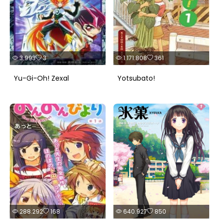
3.993
3
1.171.808
361
Yu-Gi-Oh! Zexal
Yotsubato!
288.292
168
640.927
850