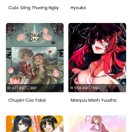
Cuộc Sống Thường Ngày
Hyouka
427.997
397
558.491
664
Chuyện Của Yokai
Maoyuu Maoh Yuusha