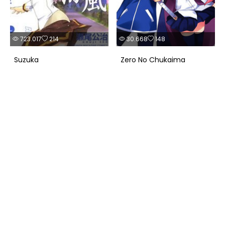
723.017
214
30.668
148
Suzuka
Zero No Chukaima
yo88
fb88
kubet
go88
sunwin
hitclub
w88
nổ hũ
789club
socolive
jun88
cakhia tv
rikvip
b52
game bài đổi thưởng
kèo nhà cái
sc88
new88
f168
ok9
okwin
okvip
bong88
xoso66
78win
vin88
8xbet
gavangtv
xx88
xin88
man88
good88
mm88
bin88
rongbachkim
go99
tài xỉu
gg88
alo789
đá gà
7m
net88
gem88
rr88
td88
gemwin
motchill
motphim
kuwin
xoilac
đánh bài
789club
B52
Sunwin
qh88
mm99
ve88
SHBET