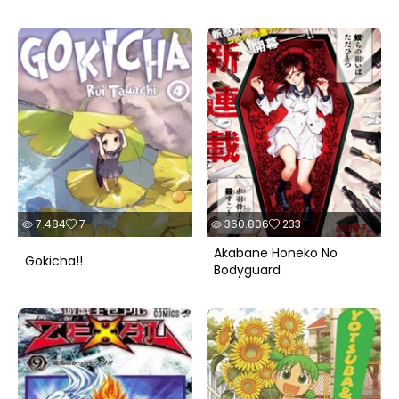
Ikkamawankou Ni
7.484
7
360.806
233
Akabane Honeko No
Gokicha!!
Bodyguard