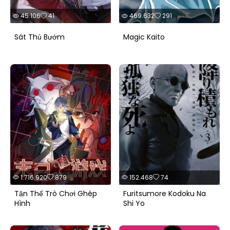
45.106
41
469.632
291
Sát Thủ Bướm
Magic Kaito
1.716.920
879
152.468
74
Tận Thế Trò Chơi Ghép
Furitsumore Kodoku Na
Hình
Shi Yo