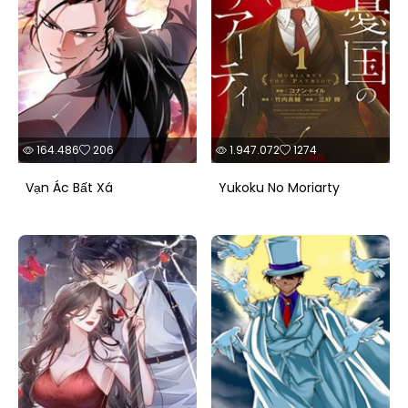
164.486
206
1.947.072
1274
Vạn Ác Bất Xá
Yukoku No Moriarty