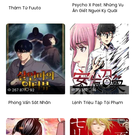
Psycho X Past: Những Vụ
Thám Tử Fuuto
Án Giết Người Kỳ Quái
267.871
92
35.367
14
Phỏng Vấn Sát Nhân
Lệnh Triệu Tập Tội Phạm