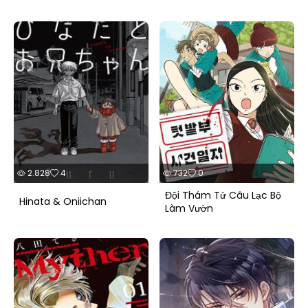
2.828
4
732
0
Đội Thám Tử Câu Lạc Bộ
Hinata & Oniichan
Làm Vườn