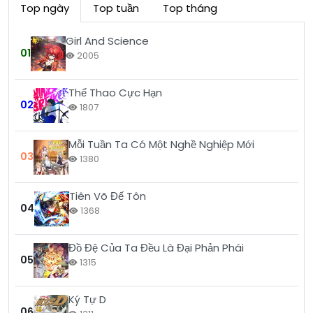
Top ngày
Top tuần
Top tháng
Girl And Science
01
2005
Thể Thao Cực Hạn
02
1807
Mỗi Tuần Ta Có Một Nghề Nghiệp Mới
03
1380
Tiên Võ Đế Tôn
04
1368
Đồ Đệ Của Ta Đều Là Đại Phản Phái
05
1315
Ký Tự D
06