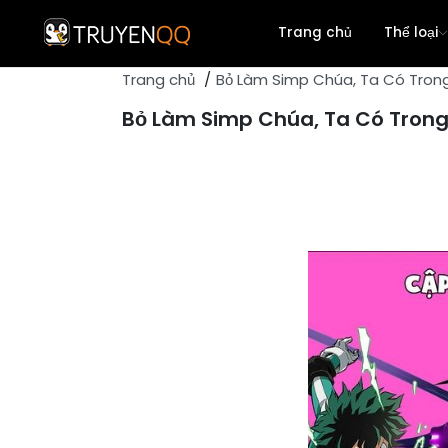
Trang chủ
Thể loại
Trang chủ
Bỏ Làm Simp Chúa, Ta Có Trong
Action
Bỏ Làm Simp Chúa, Ta Có Trong
Adventure
Romance
Yuri
Comedy
Seinen
Shounen
Martial Arts
Historical
Chuyển Sinh
Harem
Tragedy
Detective
Shoujo
One Shot
Comic
Mature
Shoujo Ai