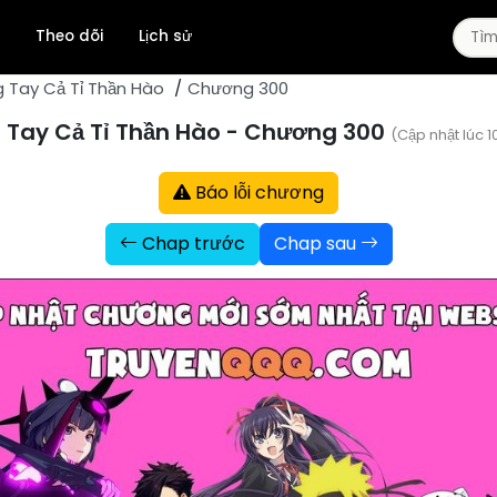
Theo dõi
Lịch sử
 Tay Cả Tỉ Thần Hào
Chương 300
 Tay Cả Tỉ Thần Hào - Chương 300
Fantasy
Manhua
(Cập nhật lúc 
Ngôn Tình
Drama
Báo lỗi chương
Sports
School Life
Chap trước
Chap sau
Slice Of Life
Xuyên Không
Manga
Psychological
Isekai
Trọng Sinh
Demons
Josei
Shounen Ai
Smut
Mafia
Doujinshi