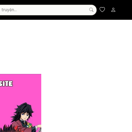
Truyện Màu
Đam Mỹ
Horror
Manhwa
Webtoon
Supernatural
Huyền Huyễn
Cổ Đại
Sci-Fi
Ecchi
Mystery
Magic
Gender Bender
Adult
Yaoi
Anime
Military