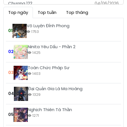
Chương 122
04/06/2026
Top ngày
Top tuần
Top tháng
Chương 121
04/06/2026
Chương 120
04/06/2026
Võ Luyện Đỉnh Phong
01
1753
Chương 119
04/06/2026
Ninita Yêu Dấu - Phần 2
Chương 118
04/06/2026
02
1425
Chương 117
04/06/2026
Toàn Chức Pháp Sư
Chương 116
04/06/2026
03
1403
Chương 115
24/07/2026
Đại Quản Gia Là Ma Hoàng
Chương 114
24/07/2026
04
1329
Chương 113
04/06/2026
Nghịch Thiên Tà Thần
Chương 112
04/06/2026
05
1271
Chương 111
04/06/2026