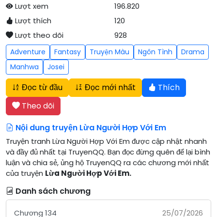
Lượt xem
196.820
Lượt thích
120
Lượt theo dõi
928
Adventure
Fantasy
Truyện Màu
Ngôn Tình
Drama
Manhwa
Josei
Đọc từ đầu
Đọc mới nhất
Thích
Theo dõi
Nội dung truyện Lừa Người Hợp Với Em
Truyện tranh Lừa Người Hợp Với Em được cập nhật nhanh
và đầy đủ nhất tại TruyenQQ. Bạn đọc đừng quên để lại bình
luận và chia sẻ, ủng hộ TruyenQQ ra các chương mới nhất
của truyện
Lừa Người Hợp Với Em.
Danh sách chương
Chương 134
25/07/2026