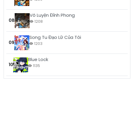
Võ Luyện Đỉnh Phong
08
1208
Song Tu Đạo Lữ Của Tôi
09
1203
Blue Lock
10
1135
yo88
fb88
kubet
go88
sunwin
hitclub
w88
nổ hũ
789club
socolive
jun88
cakhia tv
rikvip
b52
game bài đổi thưởng
kèo nhà cái
sc88
new88
f168
ok9
okwin
okvip
bong88
xoso66
78win
vin88
8xbet
gavangtv
xx88
xin88
man88
good88
mm88
bin88
rongbachkim
go99
tài xỉu
gg88
alo789
đá gà