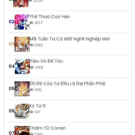
2005
Chương 6
28/05/2026
Thể Thao Cực Hạn
Chương 5
28/05/2026
02
1807
Chương 4
28/05/2026
Mỗi Tuần Ta Có Một Nghề Nghiệp Mới
Chương 3
28/05/2026
03
1380
Chương 2
28/05/2026
Tiên Võ Đế Tôn
Chương 1
28/05/2026
04
1368
Đồ Đệ Của Ta Đều Là Đại Phản Phái
05
1315
Ký Tự D
06
1311
Thám Tử Conan
07
1286