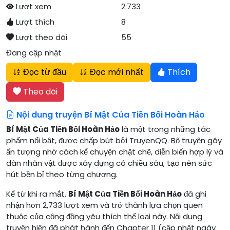
Lượt xem
2.733
Lượt thích
8
Lượt theo dõi
55
Đang cập nhật
Đọc từ đầu
Đọc mới nhất
Thích
Theo dõi
Nội dung truyện Bí Mật Của Tiền Bối Hoàn Hảo
Bí Mật Của Tiền Bối Hoàn Hảo
là một trong những tác
phẩm nổi bật, được chấp bút bởi TruyenQQ. Bộ truyện gây
ấn tượng nhờ cách kể chuyện chặt chẽ, diễn biến hợp lý và
dàn nhân vật được xây dựng có chiều sâu, tạo nên sức
hút bền bỉ theo từng chương.
Kể từ khi ra mắt,
Bí Mật Của Tiền Bối Hoàn Hảo
đã ghi
nhận hơn 2,733 lượt xem và trở thành lựa chọn quen
thuộc của cộng đồng yêu thích thể loại này. Nội dung
truyện hiện đã phát hành đến Chapter 11 (cập nhật ngày