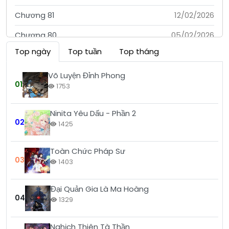
Chương 81
12/02/2026
Chương 80
05/02/2026
Top ngày
Top tuần
Top tháng
Chương 79
29/01/2026
Chương 78
22/01/2026
Võ Luyện Đỉnh Phong
01
1753
Chương 77
15/01/2026
Ninita Yêu Dấu - Phần 2
Chương 76
08/01/2026
02
1425
Chương 75
02/01/2026
Toàn Chức Pháp Sư
Chương 74
25/12/2025
03
1403
Chương 73
18/12/2025
Đại Quản Gia Là Ma Hoàng
Chương 72
11/12/2025
04
1329
Chương 71
03/12/2025
Nghịch Thiên Tà Thần