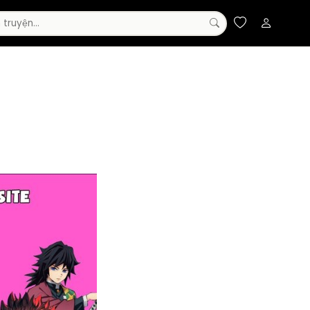
Truyện Màu
Đam Mỹ
Horror
Manhwa
Webtoon
Supernatural
Huyền Huyễn
Cổ Đại
Sci-Fi
Ecchi
Mystery
Magic
Gender Bender
Adult
Yaoi
Anime
Military