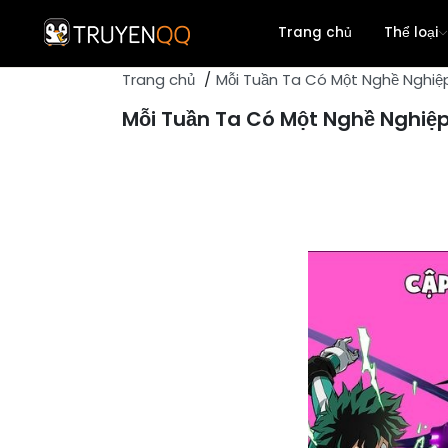
Trang chủ
Thể loại
Trang chủ
Mỗi Tuần Ta Có Một Nghề Nghiệ
Action
Mỗi Tuần Ta Có Một Nghề Nghiệ
Adventure
Romance
Yuri
Comedy
Seinen
Shounen
Martial Arts
Historical
Chuyển Sinh
Harem
Tragedy
Detective
Shoujo
One Shot
Comic
Mature
Shoujo Ai