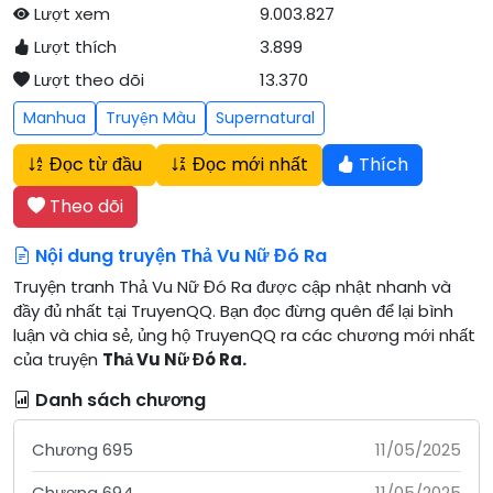
Lượt xem
9.003.827
Lượt thích
3.899
Lượt theo dõi
13.370
Manhua
Truyện Màu
Supernatural
Đọc từ đầu
Đọc mới nhất
Thích
Theo dõi
Nội dung truyện Thả Vu Nữ Đó Ra
Truyện tranh Thả Vu Nữ Đó Ra được cập nhật nhanh và
đầy đủ nhất tại TruyenQQ. Bạn đọc đừng quên để lại bình
luận và chia sẻ, ủng hộ TruyenQQ ra các chương mới nhất
của truyện
Thả Vu Nữ Đó Ra.
Danh sách chương
Chương 695
11/05/2025
Chương 694
11/05/2025