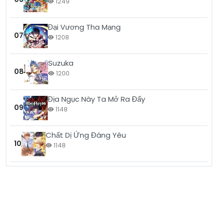
Chương 671
23/01/2025
1249
Chương 670
21/01/2025
Đại Vương Tha Mạng
07
1208
Chương 669
13/01/2025
Chương 668
13/01/2025
Suzuka
08
1200
Chương 667
13/01/2025
Chương 666
13/01/2025
Địa Ngục Này Ta Mở Ra Đấy
09
1148
Chương 665
13/01/2025
Chương 664
13/01/2025
Chất Dị Ứng Đáng Yêu
10
1148
Chương 663
13/01/2025
Chương 662
13/01/2025
Chương 661
13/01/2025
yo88
fb88
kubet
go88
sunwin
hitclub
w88
nổ hũ
789club
Chương 660
13/01/2025
socolive
jun88
cakhia tv
rikvip
b52
game bài đổi thưởng